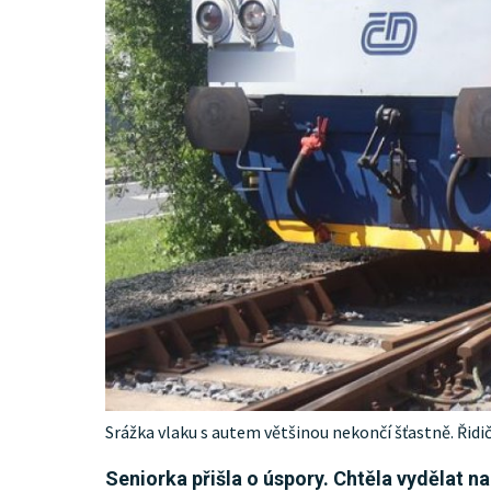
Srážka vlaku s autem většinou nekončí šťastně. Řidi
Seniorka přišla o úspory. Chtěla vydělat n