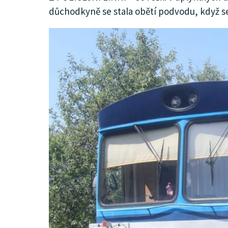
důchodkyně se stala obětí podvodu, když se
KULTURA
SPOLEČNOST
MENU
INZERCE