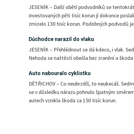
JESENÍK – Další obětí podvodníků se tentokrát s
investovaných pěti tisíc korun jí dokonce poslal
zmizelo 130 tisíc korun. Podobných podvodů je t
Důchodce narazil do vlaku
JESENÍK – Přehlédnout se dá kdeco, i vlak. Sed
Nehoda se naštěstí obešla bez zranění a škoda s
Auto nabouralo cyklistku
DĚTŘICHOV – Co neubrzdíš, to neukecáš. Sedmas
se v důsledku nárazu pohnulo špatným směrem, k
autech vznikla škoda za 150 tisíc korun.