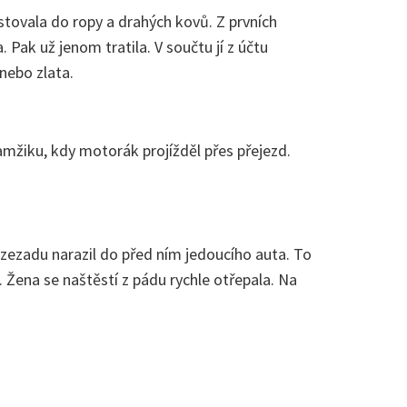
estovala do ropy a drahých kovů. Z prvních
 Pak už jenom tratila. V součtu jí z účtu
nebo zlata.
amžiku, kdy motorák projížděl přes přejezd.
zezadu narazil do před ním jedoucího auta. To
Žena se naštěstí z pádu rychle otřepala. Na