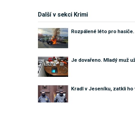
Další v sekci Krimi
Rozpálené léto pro hasiče.
Je dovařeno. Mladý muž už
Kradl v Jeseníku, zatkli ho
Policisté chytli žháře z Je