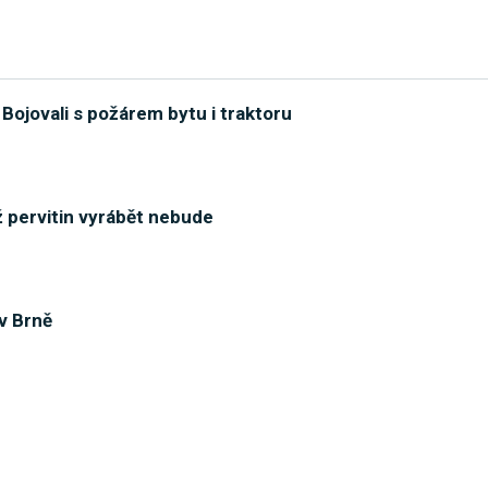
 Bojovali s požárem bytu i traktoru
 pervitin vyrábět nebude
 v Brně
senicka. Zapaloval kontejnery i stromy v lese