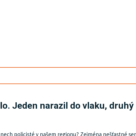
o. Jeden narazil do vlaku, druhý
dnech policisté v našem regionu? Zejména nešťastné seni