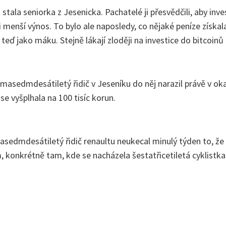
tala seniorka z Jesenicka. Pachatelé ji přesvědčili, aby inv
i menší výnos. To bylo ale naposledy, co nějaké peníze získala.
eď jako máku. Stejně lákají zloději na investice do bitcoinů 
masedmdesátiletý řidič v Jeseníku do něj narazil právě v ok
e vyšplhala na 100 tisíc korun.
edmdesátiletý řidič renaultu neukecal minulý týden to, že 
onkrétně tam, kde se nacházela šestatřicetiletá cyklistka. 