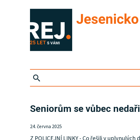
ZPRÁVY
Seniorům se vůbec nedařil
KRIMI
24. června 2025
SPORT
Z POLICEJNÍ LINKY - Co řešili v uplynulých 