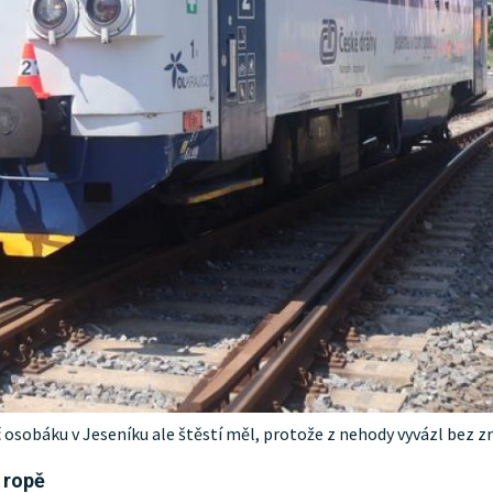
č osobáku v Jeseníku ale štěstí měl, protože z nehody vyvázl bez z
a ropě