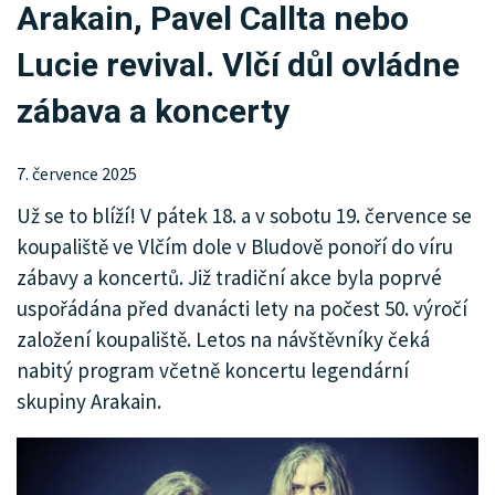
Arakain, Pavel Callta nebo
KRIMI
Lucie revival. Vlčí důl ovládne
SPORT
zábava a koncerty
KULTURA
SPOLEČNOST
7. července 2025
Už se to blíží! V pátek 18. a v sobotu 19. července se
MENU
koupaliště ve Vlčím dole v Bludově ponoří do víru
INZERCE
zábavy a koncertů. Již tradiční akce byla poprvé
uspořádána před dvanácti lety na počest 50. výročí
založení koupaliště. Letos na návštěvníky čeká
nabitý program včetně koncertu legendární
skupiny Arakain.