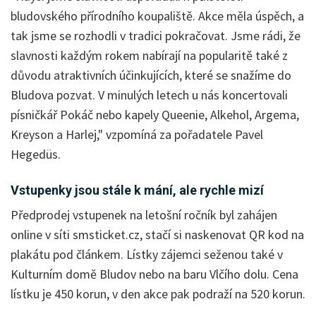
bludovského přírodního koupaliště. Akce měla úspěch, a
tak jsme se rozhodli v tradici pokračovat. Jsme rádi, že
slavnosti každým rokem nabírají na popularitě také z
důvodu atraktivních účinkujících, které se snažíme do
Bludova pozvat. V minulých letech u nás koncertovali
písničkář Pokáč nebo kapely Queenie, Alkehol, Argema,
Kreyson a Harlej," vzpomíná za pořadatele Pavel
Hegedüs.
Vstupenky jsou stále k mání, ale rychle mizí
Předprodej vstupenek na letošní ročník byl zahájen
online v síti smsticket.cz, stačí si naskenovat QR kod na
plakátu pod článkem. Lístky zájemci seženou také v
Kulturním domě Bludov nebo na baru Vlčího dolu. Cena
lístku je 450 korun, v den akce pak podraží na 520 korun.