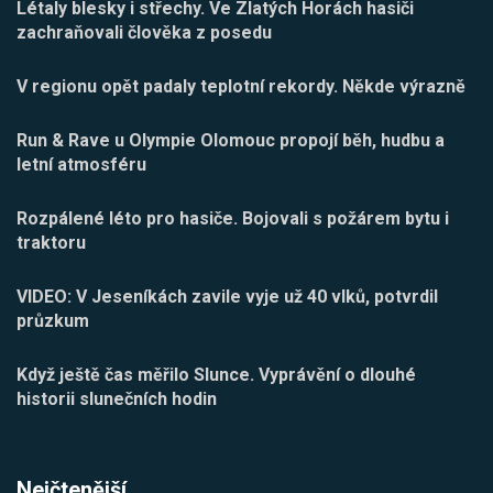
Létaly blesky i střechy. Ve Zlatých Horách hasiči
zachraňovali člověka z posedu
V regionu opět padaly teplotní rekordy. Někde výrazně
Run & Rave u Olympie Olomouc propojí běh, hudbu a
letní atmosféru
Rozpálené léto pro hasiče. Bojovali s požárem bytu i
traktoru
VIDEO: V Jeseníkách zavile vyje už 40 vlků, potvrdil
průzkum
Když ještě čas měřilo Slunce. Vyprávění o dlouhé
historii slunečních hodin
Nejčtenější