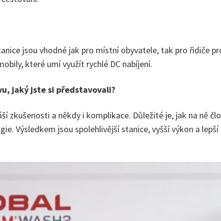
tanice jsou vhodné jak pro místní obyvatele, tak pro řidiče 
bily, které umí využít rychlé DC nabíjení.
vu, jaký jste si představovali?
áší zkušenosti a někdy i komplikace. Důležité je, jak na ně č
ie. Výsledkem jsou spolehlivější stanice, vyšší výkon a lepší