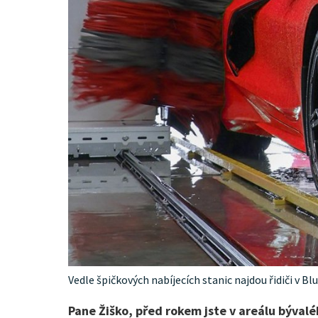
Vedle špičkových nabíjecích stanic najdou řidiči v B
Pane Žiško, před rokem jste v areálu bývaléh