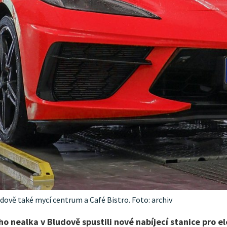
ludově také mycí centrum a Café Bistro. Foto: archiv
o nealka v Bludově spustili nové nabíjecí stanice pro el