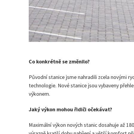
Co konkrétně se změnilo?
Původní stanice jsme nahradili zcela novými ry
technologie. Nové stanice jsou vybaveny přeh
výkonem.
Jaký výkon mohou řidiči očekávat?
Maximální výkon nových stanic dosahuje až 180 
výrazně kratší dobu nabíjení a větší komfort při