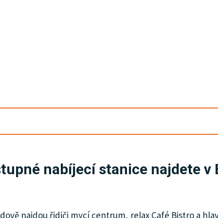
tupné nabíjecí stanice najdete v
vě najdou řidiči mycí centrum, relax Café Bistro a hlav