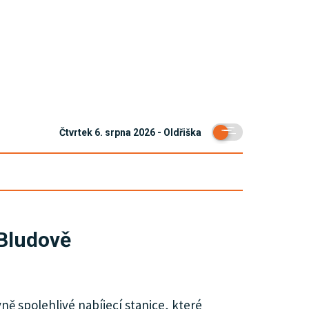
Čtvrtek 6. srpna 2026 - Oldřiška
 Bludově
ně spolehlivé nabíjecí stanice, které