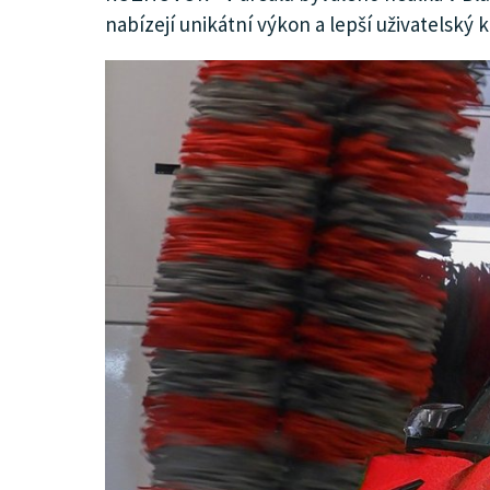
nabízejí unikátní výkon a lepší uživatelský k
KULTURA
SPOLEČNOST
MENU
INZERCE