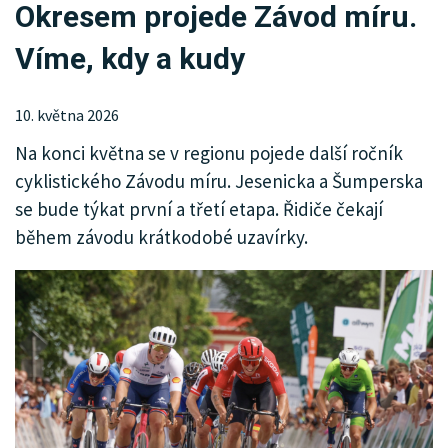
Okresem projede Závod míru.
KRIMI
Víme, kdy a kudy
SPORT
KULTURA
10. května 2026
Na konci května se v regionu pojede další ročník
SPOLEČNOST
cyklistického Závodu míru. Jesenicka a Šumperska
MENU
se bude týkat první a třetí etapa. Řidiče čekají
během závodu krátkodobé uzavírky.
INZERCE