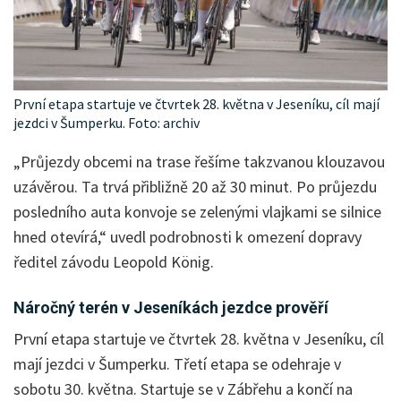
První etapa startuje ve čtvrtek 28. května v Jeseníku, cíl mají
jezdci v Šumperku. Foto: archiv
„Průjezdy obcemi na trase řešíme takzvanou klouzavou
uzávěrou. Ta trvá přibližně 20 až 30 minut. Po průjezdu
posledního auta konvoje se zelenými vlajkami se silnice
hned otevírá,“ uvedl podrobnosti k omezení dopravy
ředitel závodu Leopold König.
Náročný terén v Jeseníkách jezdce prověří
První etapa startuje ve čtvrtek 28. května v Jeseníku, cíl
mají jezdci v Šumperku. Třetí etapa se odehraje v
sobotu 30. května. Startuje se v Zábřehu a končí na