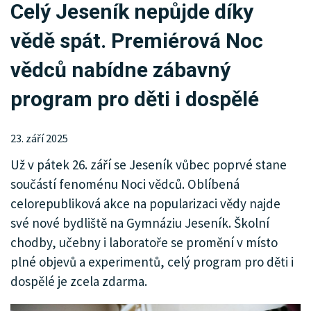
Celý Jeseník nepůjde díky
KRIMI
vědě spát. Premiérová Noc
SPORT
vědců nabídne zábavný
KULTURA
program pro děti i dospělé
SPOLEČNOST
23. září 2025
MENU
Už v pátek 26. září se Jeseník vůbec poprvé stane
INZERCE
součástí fenoménu Noci vědců. Oblíbená
celorepubliková akce na popularizaci vědy najde
své nové bydliště na Gymnáziu Jeseník. Školní
chodby, učebny i laboratoře se promění v místo
plné objevů a experimentů, celý program pro děti i
dospělé je zcela zdarma.