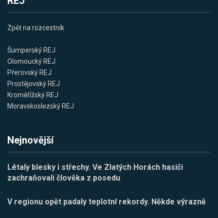
REJ
Zpět na rozcestník
Šumperský REJ
Olomoucký REJ
Přerovský REJ
Prostějovský REJ
Kroměřížský REJ
Moravskoslezský REJ
Nejnovější
Létaly blesky i střechy. Ve Zlatých Horách hasiči
zachraňovali člověka z posedu
V regionu opět padaly teplotní rekordy. Někde výrazně