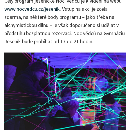
Celý program jesenické Noci vědců je k vidění na webu
www.nocvedcu.cz/jesenik
. Vstup na akci je zcela
zdarma, na některé body programu – jako třeba na
alchymistickou dílnu – je však doporučeno si udělat v
předstihu bezplatnou rezervaci. Noc vědců na Gymnáziu
Jeseník bude probíhat od 17 do 21 hodin.