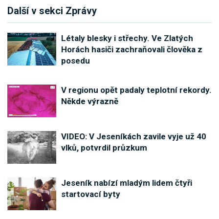
Další v sekci Zprávy
Létaly blesky i střechy. Ve Zlatých
Horách hasiči zachraňovali člověka z
posedu
V regionu opět padaly teplotní rekordy.
Někde výrazně
VIDEO: V Jeseníkách zavile vyje už 40
vlků, potvrdil průzkum
Jeseník nabízí mladým lidem čtyři
startovací byty