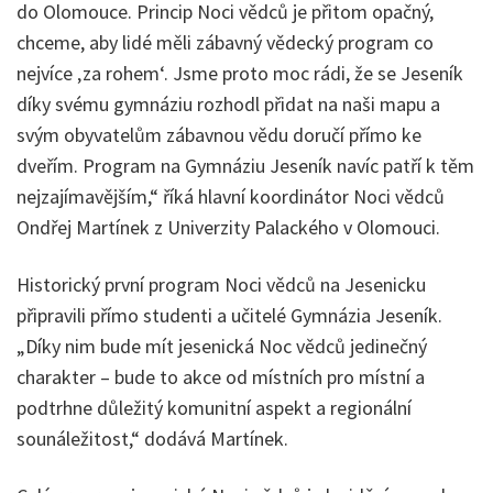
do Olomouce. Princip Noci vědců je přitom opačný,
chceme, aby lidé měli zábavný vědecký program co
nejvíce ‚za rohem‘. Jsme proto moc rádi, že se Jeseník
díky svému gymnáziu rozhodl přidat na naši mapu a
svým obyvatelům zábavnou vědu doručí přímo ke
dveřím. Program na Gymnáziu Jeseník navíc patří k těm
nejzajímavějším,“ říká hlavní koordinátor Noci vědců
Ondřej Martínek z Univerzity Palackého v Olomouci.
Historický první program Noci vědců na Jesenicku
připravili přímo studenti a učitelé Gymnázia Jeseník.
„Díky nim bude mít jesenická Noc vědců jedinečný
charakter – bude to akce od místních pro místní a
podtrhne důležitý komunitní aspekt a regionální
sounáležitost,“ dodává Martínek.