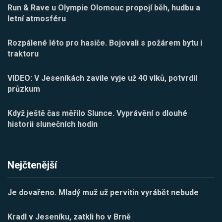
Run & Rave u Olympie Olomouc propojí běh, hudbu a
letní atmosféru
Rozpálené léto pro hasiče. Bojovali s požárem bytu i
traktoru
VIDEO: V Jeseníkách zavile vyje už 40 vlků, potvrdil
průzkum
Když ještě čas měřilo Slunce. Vyprávění o dlouhé
historii slunečních hodin
Nejčtenější
Je dovařeno. Mladý muž už pervitin vyrábět nebude
Kradl v Jeseníku, zatkli ho v Brně