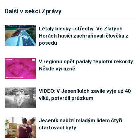
Další v sekci Zprávy
Létaly blesky i střechy. Ve Zlatých
Horách hasiči zachraňovali člověka z
posedu
V regionu opět padaly teplotní rekordy.
Někde výrazně
VIDEO: V Jeseníkách zavile vyje už 40
vlků, potvrdil průzkum
Jeseník nabízí mladým lidem čtyři
startovací byty