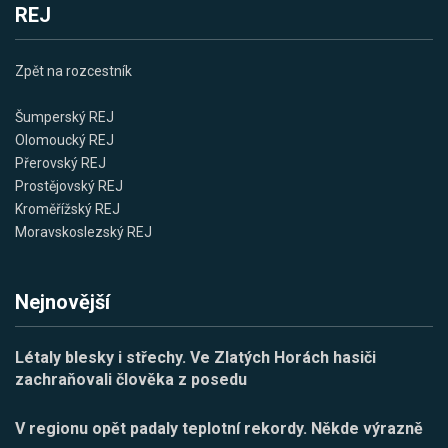
REJ
Zpět na rozcestník
Šumperský REJ
Olomoucký REJ
Přerovský REJ
Prostějovský REJ
Kroměřížský REJ
Moravskoslezský REJ
Nejnovější
Létaly blesky i střechy. Ve Zlatých Horách hasiči
zachraňovali člověka z posedu
V regionu opět padaly teplotní rekordy. Někde výrazně