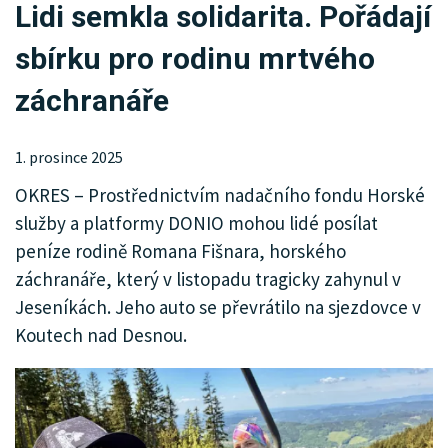
Lidi semkla solidarita. Pořádají
KRIMI
sbírku pro rodinu mrtvého
SPORT
záchranáře
KULTURA
SPOLEČNOST
1. prosince 2025
OKRES – Prostřednictvím nadačního fondu Horské
MENU
služby a platformy DONIO mohou lidé posílat
INZERCE
peníze rodině Romana Fišnara, horského
záchranáře, který v listopadu tragicky zahynul v
Jeseníkách. Jeho auto se převrátilo na sjezdovce v
Koutech nad Desnou.