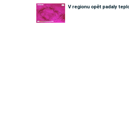
V regionu opět padaly tepl
VIDEO: V Jeseníkách zavile
Jeseník nabízí mladým lide
Opravit, nebo nechat být?
INZERCE