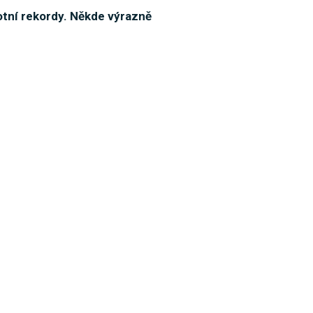
otní rekordy. Někde výrazně
 vyje už 40 vlků, potvrdil průzkum
m čtyři startovací byty
 Rekonstrukce stezky na Keprník jitří emoce