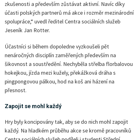
zkušenosti a především zůstávat aktivní. Navíc díky
účasti polských partnerů má akce i rozměr mezinárodní
spolupráce,“ uvedl ředitel Centra sociálních služeb
Jeseník Jan Rotter.
Účastníci si během dopoledne vyzkoušeli pět
nenáročných disciplín zaměřených především na
šikovnost a soustředění. Nechyběla střelba florbalovou
hokejkou, jízda mezi kužely, překážková dráha s
pingpongovou pálkou, hod na koš ani házení na
přesnost.
Zapojit se mohl každý
Hry byly koncipovány tak, aby se do nich mohl zapojit
každý. Na hladkém průběhu akce se kromě pracovníků
Centra sociálních služeb podíleli i studenti Střední