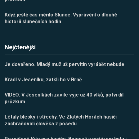
Když ještě čas měřilo Slunce. Vyprávění o dlouhé
historii slunečních hodin
Nejčtenější
Je dovařeno. Mladý muž už pervitin vyrábět nebude
Kradl v Jeseníku, zatkli ho v Brně
VIDEO: V Jeseníkách zavile vyje už 40 vlků, potvrdil
průzkum
Létaly blesky i střechy. Ve Zlatých Horách hasiči
zachraňovali člověka z posedu
Rozpálené léto pro hasiče. Bojovali s požárem bytu i