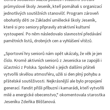
průmyslové školy Jeseník, kteří pomáhali s organizací
jednotlivých soutěžních stanovišť. Program zároveň
obohatily děti ze Základní umělecké školy Jeseník,
které si pro seniory připravily atraktivní kulturní
vystoupení. Po něm následovalo slavnostní předávání
pamětních listů, drobných cen a vyhlášení vítězů.
„Sportovní hry seniorů nám opět ukázaly, že věk je jen
číslo. Kromě aktivních seniorů z Jesenicka se zapojili i
účastníci z Polska. Společně s jejich dalšími přáteli
vytvořili skvělou atmosféru, užili si den plný pohybu a
přátelské soutěživosti. Nejkrásnější ale bylo propojení
generací. Fandit přišli příbuzní i kamarádi, kteří vytvořili
milé a energické obecenstvo,“ okomentovala starostka
Jeseníku Zdeňka Blišťanová.