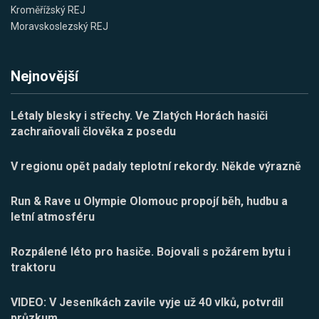
Kroměřížský REJ
Moravskoslezský REJ
Nejnovější
Létaly blesky i střechy. Ve Zlatých Horách hasiči
zachraňovali člověka z posedu
V regionu opět padaly teplotní rekordy. Někde výrazně
Run & Rave u Olympie Olomouc propojí běh, hudbu a
letní atmosféru
Rozpálené léto pro hasiče. Bojovali s požárem bytu i
traktoru
VIDEO: V Jeseníkách zavile vyje už 40 vlků, potvrdil
průzkum