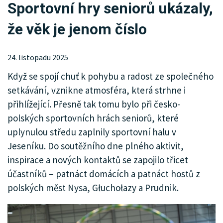
Sportovní hry seniorů ukázaly,
KRIMI
že věk je jenom číslo
SPORT
KULTURA
24. listopadu 2025
Když se spojí chuť k pohybu a radost ze společného
SPOLEČNOST
setkávání, vznikne atmosféra, která strhne i
MENU
přihlížející. Přesně tak tomu bylo při česko-
polských sportovních hrách seniorů, které
INZERCE
uplynulou středu zaplnily sportovní halu v
Jeseníku. Do soutěžního dne plného aktivit,
inspirace a nových kontaktů se zapojilo třicet
účastníků – patnáct domácích a patnáct hostů z
polských měst Nysa, Głuchołazy a Prudnik.